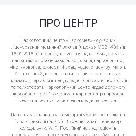
ПРО ЦЕНТР
Наркологічний центр «Наркомед» - сучасний
ліцензований медичний заклад (ліцензія МОЗ №86 від
18.01.2018 р) що спеціалізується наданням допомоги
пацієнтам з проблемами алкогольної, наркологічної,
нікотинової залежності. Фахівці нашого центру мають
багаторічний досвід практичної діяльності в галузі
психіатрії ,наркології, невідкладної допомоги, психології
та психотерапії. Наркологічний центр надає допомогу
цілодобово, постійно чергує лікар-психіатр-нарколог,
медична сестра та молодша медична сестра.
Пацієнтам надаються комфортні умови госпіталізації
( дво - тримісні палати). В кожній палаті телевізор,
холодильник, WI-FI. Постійний нагляд пацієнтів
проводиться на протязі усього часу перебування в