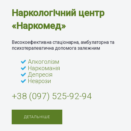
Наркологічний центр
Наркологічний центр
«Наркомед»
«Наркомед»
Високоефективна стаціонарна, амбулаторна та
психотерапевтична допомога залежним
Високоефективна стаціонарна, амбулаторна та
Алкоголізм
психотерапевтична допомога залежним
Наркоманія
Депресія
Алкоголізм
Неврози
Наркоманія
Депресія
+38 (097) 525-92-94
Неврози
+38 (097) 525-92-94
ДЕТАЛЬНІШЕ
ДЕТАЛЬНІШЕ