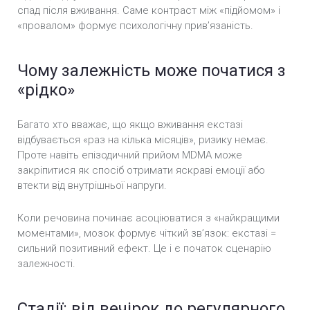
спад після вживання. Саме контраст між «підйомом» і
«провалом» формує психологічну прив’язаність.
Чому залежність може початися з
«рідко»
Багато хто вважає, що якщо вживання екстазі
відбувається «раз на кілька місяців», ризику немає.
Проте навіть епізодичний прийом MDMA може
закріпитися як спосіб отримати яскраві емоції або
втекти від внутрішньої напруги.
Коли речовина починає асоціюватися з «найкращими
моментами», мозок формує чіткий зв’язок: екстазі =
сильний позитивний ефект. Це і є початок сценарію
залежності.
Стадії: від вечірок до регулярного