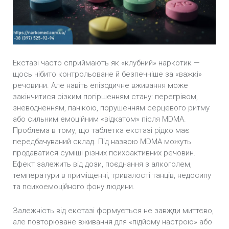
Лікування спайсової залежності
Лікування метадонової залежності
Лікування залежності від марихуани
Екстазі часто сприймають як «клубний» наркотик —
щось нібито контрольоване й безпечніше за «важкі»
Лікування залежності від мефедрону
речовини. Але навіть епізодичне вживання може
закінчитися різким погіршенням стану: перегрівом,
Лікування залежності від метамфетаміну
зневодненням, панікою, порушенням серцевого ритму
або сильним емоційним «відкатом» після MDMA.
Амбулаторне лікування Наркоманії
Проблема в тому, що таблетка екстазі рідко має
передбачуваний склад. Під назвою MDMA можуть
Зняття наркотичної ломки
продаватися суміші різних психоактивних речовин.
Ефект залежить від дози, поєднання з алкоголем,
температури в приміщенні, тривалості танців, недосипу
та психоемоційного фону людини.
Залежність від екстазі формується не завжди миттєво,
але повторюване вживання для «підйому настрою» або