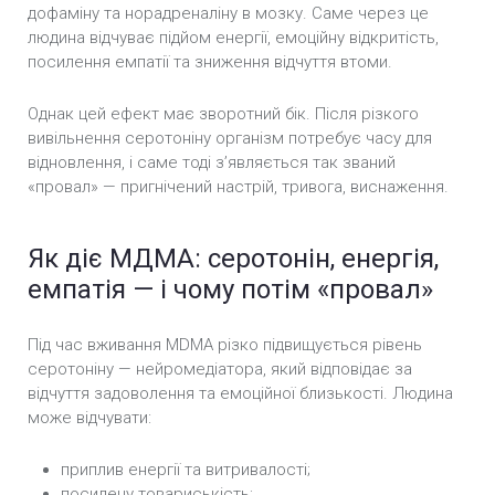
дофаміну та норадреналіну в мозку. Саме через це
людина відчуває підйом енергії, емоційну відкритість,
посилення емпатії та зниження відчуття втоми.
Однак цей ефект має зворотний бік. Після різкого
вивільнення серотоніну організм потребує часу для
відновлення, і саме тоді з’являється так званий
«провал» — пригнічений настрій, тривога, виснаження.
Як діє МДМА: серотонін, енергія,
емпатія — і чому потім «провал»
Під час вживання MDMA різко підвищується рівень
серотоніну — нейромедіатора, який відповідає за
відчуття задоволення та емоційної близькості. Людина
може відчувати:
приплив енергії та витривалості;
посилену товариськість;