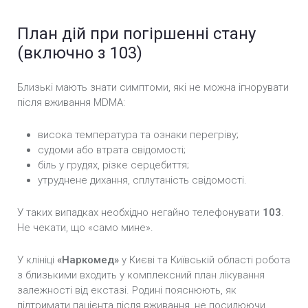
План дій при погіршенні стану
(включно з 103)
Близькі мають знати симптоми, які не можна ігнорувати
після вживання MDMA:
висока температура та ознаки перегріву;
судоми або втрата свідомості;
біль у грудях, різке серцебиття;
утруднене дихання, сплутаність свідомості.
У таких випадках необхідно негайно телефонувати
103
.
Не чекати, що «само мине».
У клініці
«Наркомед»
у Києві та Київській області робота
з близькими входить у комплексний план лікування
залежності від екстазі. Родині пояснюють, як
підтримати пацієнта після вживання, не посилюючи