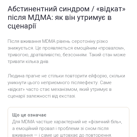
Абстинентний синдром / «відкат»
після МДМА: як він утримує в
сценарії
Після вживання MDMA рівень серотоніну різко
знижується. Це проявляється емоційним «провалом»,
тривогою, дратівливістю, безсонням. Такий стан може
тривати кілька днів.
Людина прагне не стільки повторити ейфорію, скільки
уникнути цього неприємного післяефекту. Саме
«відкат» часто стає механізмом, який утримує в
сценарії залежності від екстазі.
Що це означає
Для MDMA частіше характерний не «фізичний біль»,
а емоційний провал і проблеми зі сном після
вживання — і саме це штовхає до повторення.