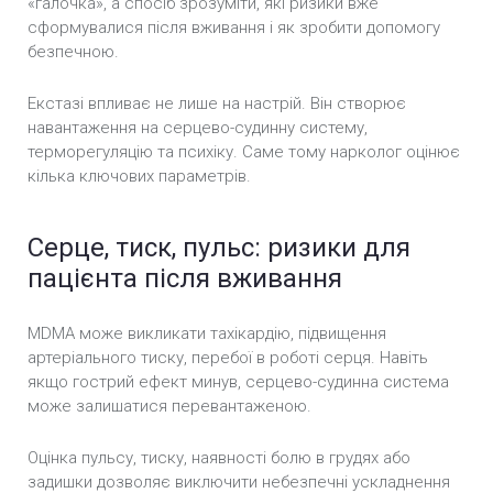
«галочка», а спосіб зрозуміти, які ризики вже
сформувалися після вживання і як зробити допомогу
безпечною.
Екстазі впливає не лише на настрій. Він створює
навантаження на серцево-судинну систему,
терморегуляцію та психіку. Саме тому нарколог оцінює
кілька ключових параметрів.
Серце, тиск, пульс: ризики для
пацієнта після вживання
MDMA може викликати тахікардію, підвищення
артеріального тиску, перебої в роботі серця. Навіть
якщо гострий ефект минув, серцево-судинна система
може залишатися перевантаженою.
Оцінка пульсу, тиску, наявності болю в грудях або
задишки дозволяє виключити небезпечні ускладнення