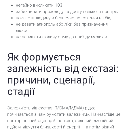
негайно викликати
103
;
забезпечити прохолоду та доступ свіжого повітря;
покласти людину в безпечне положення на бік;
не давати алкоголь або ліки без призначення
лікаря;
не залишати людину саму до приїзду медиків.
Як формується
залежність від екстазі:
причини, сценарії,
стадії
Залежність від екстазі (MDMA/МДМА) рідко
починається з наміру «стати залежним». Найчастіше це
повторюваний сценарій: вечірка, сильний емоційний
підйом, відчуття близькості й енергії — а потім різкий