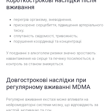
Короткострокові наслідки після
вживання
перегрів організму, зневоднення;
прискорене серцебиття, підвищення артеріального
тиску;
сплутаність свідомості, тривожність;
порушення координації та концентрації.
У поєднанні з алкоголем ризики значно зростають:
навантаження на серце та печінку посилюється, а
контроль за станом знижується.
Довгострокові наслідки при
регулярному вживанні MDMA
Регулярне вживання екстазі може впливати на
нейромедіаторні системи мозку, що відповідають за
настрій, мотивацію та сон.