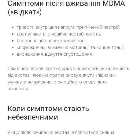
Симптоми після вживання MDMA
(«відкат»)
тривога, внутрішня напруга, пригнічений настрій;
дратівливість, емоційна нестабільність;
безсоння або поверхневий сон;
«порожнеча», зниження мотивації та концентрації;
виснаження, відчуття спустошення.
Саме цей період часто формує психологічну залежність
від екстазі: людина прагне знову відчути «підйом» і
уникнути неприємного емоційного спаду після
вживання.
Коли симптоми стають
небезпечними
Якщо після вживання екстазі з’являються сильна