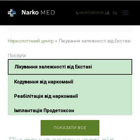
uk
ru
+38 (097) 525-92-94
Наркологічний центр
»
Лікування залежності від Екстазі
Послуги
Лікування залежності від Екстазі
Кодування від наркоманії
Реабілітація від наркоманії
Імплантація Продетоксон
Екстрена наркологічна допомога
ПОКАЗАТИ ВСЕ
Зняття наркотичної ломки вдома