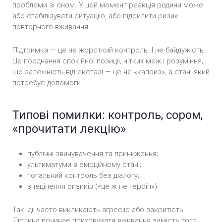
проблеми зі сном. У цей момент реакція родини може
або стабілізувати ситуацію, або підсилити ризик
повторного вживання.
Підтримка — це не жорсткий контроль. І не байдужість.
Це поєднання спокійної позиції, чітких меж і розуміння,
що залежність від екстазі — це не «каприз», а стан, який
потребує допомоги.
Типові помилки: контроль, сором,
«прочитати лекцію»
публічні звинувачення та приниження;
ультиматуми в емоційному стані;
тотальний контроль без діалогу;
знецінення ризиків («це ж не героїн»).
Такі дії часто викликають агресію або закритість.
Людина починає приховувати вживання замість того,