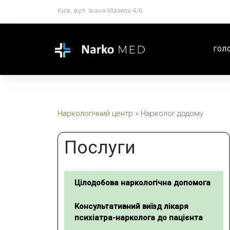
Київ, вул. Івана Мазепи 4/6
ГОЛ
Наркологічний центр
»
Нарколог додому
Послуги
Цілодобова наркологічна допомога
Консультативний виїзд лікаря
психіатра-нарколога до пацієнта