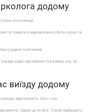
арколога додому
тупінь інтоксикації.
няття тривоги й відновлення роботи серця та
ансу рідини та вітамінів.
, поради щодо харчування та режиму сну, за
ас виїзду додому
сикацію, відновлюють тиск і сон.
дикаменти. Однак це не все. Схему підбирають