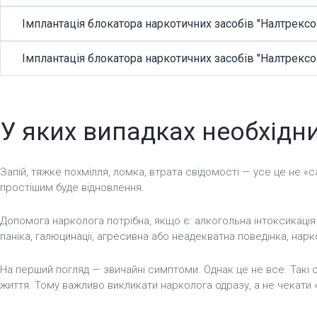
Імплантація блокатора наркотичних засобів "Налтрексон
Імплантація блокатора наркотичних засобів "Налтрексон
У яких випадках необхідн
Запій, тяжке похмілля, ломка, втрата свідомості — усе це не «
простішим буде відновлення.
Допомога нарколога потрібна, якщо є: алкогольна інтоксикація 
паніка, галюцинації, агресивна або неадекватна поведінка, нар
На перший погляд — звичайні симптоми. Однак це не все. Такі
життя. Тому важливо викликати нарколога одразу, а не чекати 