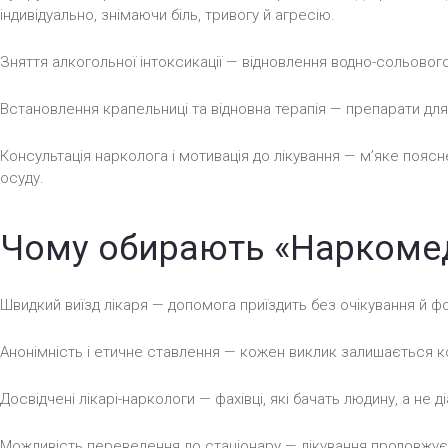
індивідуально, знімаючи біль, тривогу й агресію.
Зняття алкогольної інтоксикації — відновлення водно-сольовог
Встановлення крапельниці та відновна терапія — препарати для де
Консультація нарколога і мотивація до лікування — м’яке поясн
осуду.
Чому обирають «Наркоме
Швидкий виїзд лікаря — допомога приїздить без очікування й 
Анонімність і етичне ставлення — кожен виклик залишається кон
Досвідчені лікарі-наркологи — фахівці, які бачать людину, а не ді
Можливість переведення до стаціонару — лікування продовжуєть