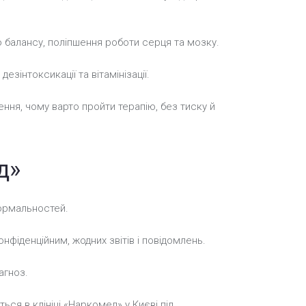
о балансу, поліпшення роботи серця та мозку.
зінтоксикації та вітамінізації.
ення, чому варто пройти терапію, без тиску й
д»
формальностей.
фіденційним, жодних звітів і повідомлень.
агноз.
ся в клініці «Наркомед» у Києві під