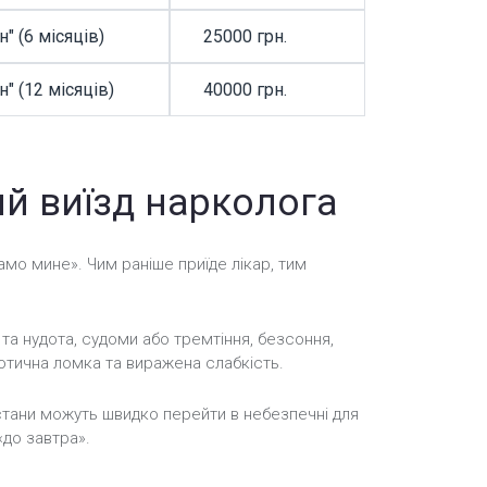
" (6 місяців)
25000 грн.
ЗАМОВИТИ П
" (12 місяців)
40000 грн.
ЗАМОВИТИ П
ий виїзд нарколога
само мине». Чим раніше приїде лікар, тим
та нудота, судоми або тремтіння, безсоння,
котична ломка та виражена слабкість.
 стани можуть швидко перейти в небезпечні для
«до завтра».