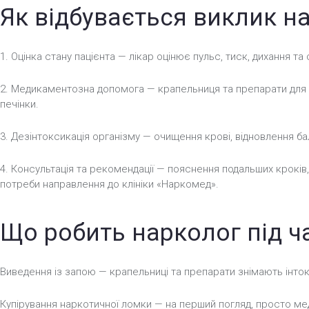
Як відбувається виклик н
1. Оцінка стану пацієнта — лікар оцінює пульс, тиск, дихання та с
2. Медикаментозна допомога — крапельниця та препарати для з
печінки.
3. Дезінтоксикація організму — очищення крові, відновлення бал
4. Консультація та рекомендації — пояснення подальших кроків
потреби направлення до клініки «Наркомед».
Що робить нарколог під ч
Виведення із запою — крапельниці та препарати знімають інток
Купірування наркотичної ломки — на перший погляд, просто ме