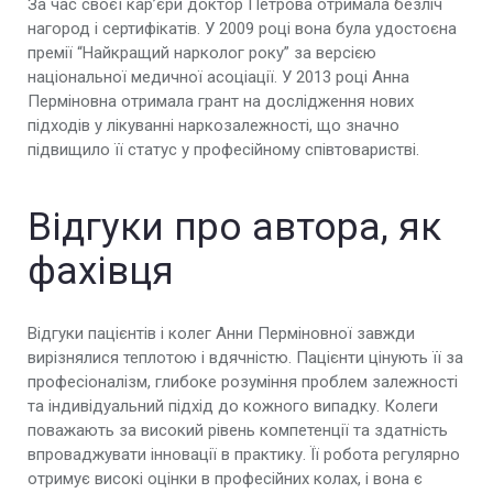
За час своєї кар’єри доктор Петрова отримала безліч
нагород і сертифікатів. У 2009 році вона була удостоєна
премії “Найкращий нарколог року” за версією
національної медичної асоціації. У 2013 році Анна
Перміновна отримала грант на дослідження нових
підходів у лікуванні наркозалежності, що значно
підвищило її статус у професійному співтоваристві.
Відгуки про автора, як
фахівця
Відгуки пацієнтів і колег Анни Перміновної завжди
вирізнялися теплотою і вдячністю. Пацієнти цінують її за
професіоналізм, глибоке розуміння проблем залежності
та індивідуальний підхід до кожного випадку. Колеги
поважають за високий рівень компетенції та здатність
впроваджувати інновації в практику. Її робота регулярно
отримує високі оцінки в професійних колах, і вона є