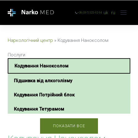
uk
ru
+38 (097) 525-92-94
Наркологічний центр
»
Кодування Наноксолом
Послуги
Кодування Наноксолом
Підшивка від алкоголізму
Кодування Потрійний блок
Кодування Тетурамом
Кодування Тетлонгом
ПОКАЗАТИ ВСЕ
Кодування Селінкро