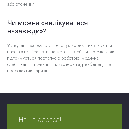
або оточення.
Чи можна «вилікуватися
назавжди»?
У лікуванні залежності не існує коректних «гарантій
назавжди». Реалістична мета — стабільна ремісія, яка
підтримується поетапною роботою: медична
стабілізація, лікування, психотерапія, реабілітація та
профілактика зривів.
Наша адреса!