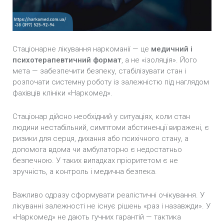
Лікування метадонової залежності
Лікування залежності від марихуани
Стаціонарне лікування наркоманії — це
медичний і
Лікування залежності від Екстазі
психотерапевтичний формат
, а не «ізоляція». Його
мета — забезпечити безпеку, стабілізувати стан і
Лікування залежності від мефедрону
розпочати системну роботу із залежністю під наглядом
фахівців клініки «Наркомед».
Лікування залежності від метамфетаміну
Стаціонар дійсно необхідний у ситуаціях, коли стан
Амбулаторне лікування Наркоманії
людини нестабільний, симптоми абстиненції виражені, є
ризики для серця, дихання або психічного стану, а
Зняття наркотичної ломки
допомога вдома чи амбулаторно є недостатньо
безпечною. У таких випадках пріоритетом є не
зручність, а контроль і медична безпека.
Важливо одразу сформувати реалістичні очікування. У
лікуванні залежності не існує рішень «раз і назавжди». У
«Наркомед» не дають гучних гарантій — тактика