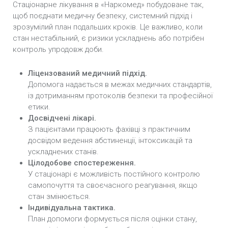
Стаціонарне лікування в «Наркомед» побудоване так,
щоб поєднати медичну безпеку, системний підхід і
зрозумілий план подальших кроків. Це важливо, коли
стан нестабільний, є ризики ускладнень або потрібен
контроль упродовж доби.
Ліцензований медичний підхід.
Допомога надається в межах медичних стандартів,
із дотриманням протоколів безпеки та професійної
етики.
Досвідчені лікарі.
З пацієнтами працюють фахівці з практичним
досвідом ведення абстиненції, інтоксикацій та
ускладнених станів.
Цілодобове спостереження.
У стаціонарі є можливість постійного контролю
самопочуття та своєчасного реагування, якщо
стан змінюється.
Індивідуальна тактика.
План допомоги формується після оцінки стану,