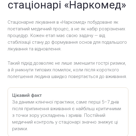
стаціонарі «Наркомед»
Стаціонарне лікування в «Наркомед» побудоване як
поетапний медичний процес, а не як набір розрізнених
процедур. Кожен етап має свою задачу — від
стабілізації стану до формування основ для подальшого
лікування та відновлення.
Такий підхід дозволяє не лише зменшити гострі ризики,
а й уникнути типових помилок, коли після короткого
полегшення людина швидко повертається до вживання.
Цікавий факт
За даними клінічної практики, саме перші 5–7 днів
після припинення вживання є найбільш критичними
з точки зору ускладнень і зривів. Постійний
медичний контроль у стаціонарі значно знижує ці
ризики.