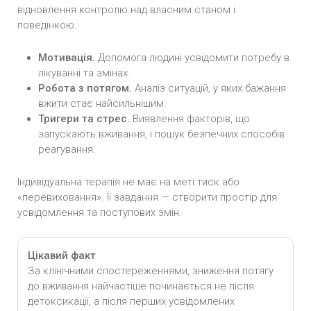
відновлення контролю над власним станом і
поведінкою.
Мотивація.
Допомога людині усвідомити потребу в
лікуванні та змінах.
Робота з потягом.
Аналіз ситуацій, у яких бажання
вжити стає найсильнішим.
Тригери та стрес.
Виявлення факторів, що
запускають вживання, і пошук безпечних способів
реагування.
Індивідуальна терапія не має на меті тиск або
«перевиховання». Її завдання — створити простір для
усвідомлення та поступових змін.
Цікавий факт
За клінічними спостереженнями, зниження потягу
до вживання найчастіше починається не після
детоксикації, а після перших усвідомлених