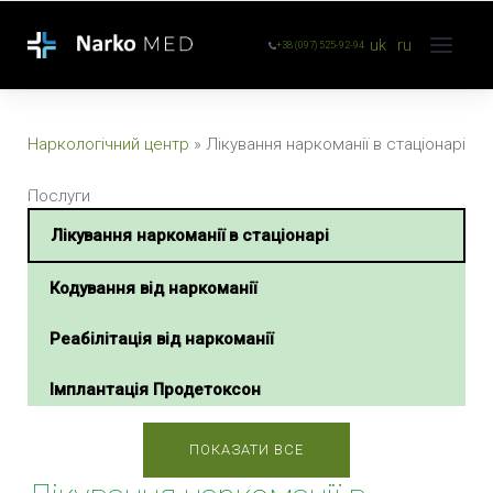
uk
ru
+38 (097) 525-92-94
Наркологічний центр
»
Лікування наркоманії в стаціонарі
Послуги
Лікування наркоманії в стаціонарі
Кодування від наркоманії
Реабілітація від наркоманії
Імплантація Продетоксон
Екстрена наркологічна допомога
ПОКАЗАТИ ВСЕ
Зняття наркотичної ломки вдома