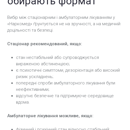
обирають формат
Вибір між стаціонарним і амбулаторним лікуванням у
«Наркомед» ґрунтується не на зручності, а на медичній
доцільності та безпеці.
Стаціонар рекомендований, якщо:
стан нестабільний або супроводжується
вираженою абстиненцією;
є психотичні симптоми, дезорієнтація або високий
ризик ускладнень;
попередні спроби амбулаторного лікування були
неефективними;
відсутнє безпечне та підтримуюче середовище
вдома.
Амбулаторне лікування можливе, якщо:
фізичний і психічний стан відносно стабільний;