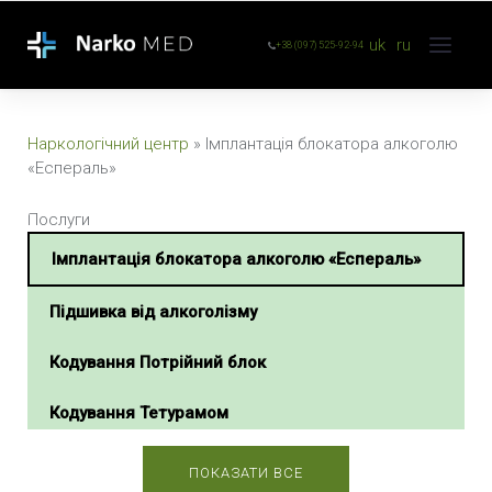
uk
ru
+38 (097) 525-92-94
Наркологічний центр
»
Імплантація блокатора алкоголю
«Еспераль»
Послуги
Імплантація блокатора алкоголю «Еспераль»
Підшивка від алкоголізму
Кодування Потрійний блок
Кодування Тетурамом
Кодування Тетлонгом
ПОКАЗАТИ ВСЕ