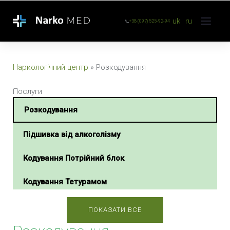
uk
ru
+38 (097) 525-92-94
Наркологічний центр
»
Розкодування
Послуги
Розкодування
Підшивка від алкоголізму
Кодування Потрійний блок
Кодування Тетурамом
Кодування Тетлонгом
ПОКАЗАТИ ВСЕ
Кодування Селінкро