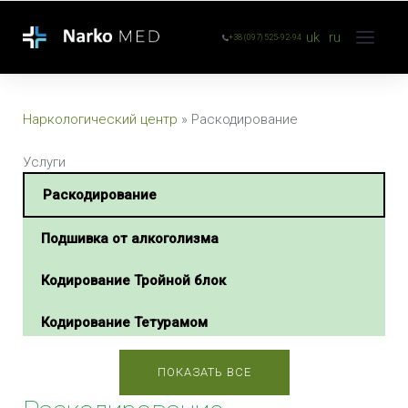
uk
ru
+38 (097) 525-92-94
Наркологический центр
»
Раскодирование
Услуги
Раскодирование
Подшивка от алкоголизма
Кодирование Тройной блок
Кодирование Тетурамом
Кодирование Тетлонгом
ПОКАЗАТЬ ВСЕ
Кодирование Селинкро