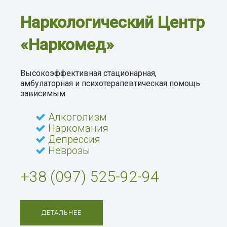
Наркологический Центр
Наркологический Центр
«Наркомед»
«Наркомед»
Высокоэффективная стационарная,
амбулаторная и психотерапевтическая помощь
зависимым
Высокоэффективная стационарная,
амбулаторная и психотерапевтическая помощь
Алкоголизм
зависимым
Наркомания
Депрессия
Алкоголизм
Неврозы
Наркомания
Депрессия
+38 (097) 525-92-94
Неврозы
+38 (097) 525-92-94
ДЕТАЛЬНЕЕ
ДЕТАЛЬНЕЕ