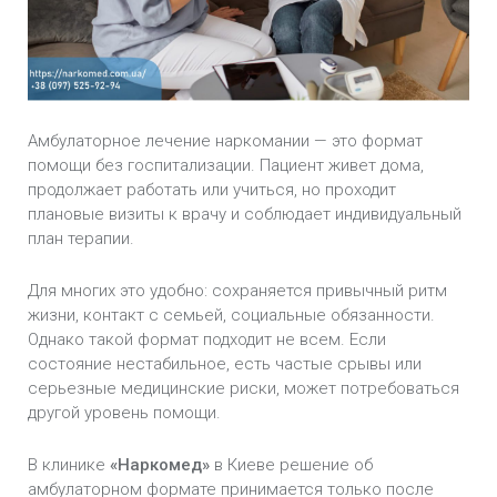
Лечение спайсовой зависимости
Лечение метадоновой зависимости
Лечение зависимости от марихуаны
Амбулаторное лечение наркомании — это формат
помощи без госпитализации. Пациент живет дома,
Лечение зависимости от Экстази
продолжает работать или учиться, но проходит
плановые визиты к врачу и соблюдает индивидуальный
план терапии.
Лечение зависимости от мефедрона
Лечение зависимости от метамфетамина
Для многих это удобно: сохраняется привычный ритм
жизни, контакт с семьей, социальные обязанности.
Однако такой формат подходит не всем. Если
Снятие наркотической ломки
состояние нестабильное, есть частые срывы или
серьезные медицинские риски, может потребоваться
другой уровень помощи.
В клинике
«Наркомед»
в Киеве решение об
амбулаторном формате принимается только после