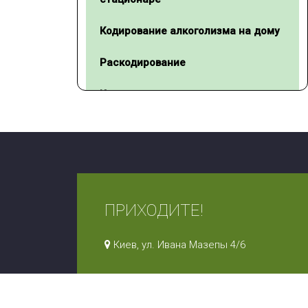
Кодирование алкоголизма на дому
Раскодирование
Кодирование методом гипноза
Внутримышечная инъекция
блокатора алкоголя
«Дисульфирам»
Имплантация блокатора алкоголя
«Эспераль»
ПРИХОДИТЕ!
Киев, ул. Ивана Мазепы 4/6