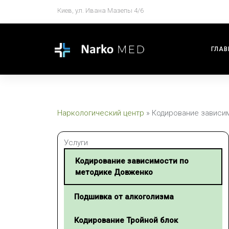
Киев, ул. Ивана Мазепы 4/6
ГЛАВ
Наркологический центр
»
Кодирование зависи
Услуги
Кодирование зависимости по
методике Довженко
Подшивка от алкоголизма
Кодирование Тройной блок