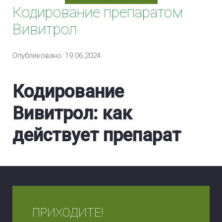
Кодирование препаратом
Кодирование Селинкро
Вивитрол
Кодирование Наноксолом
Опубликовано: 19.06.2024
Кодирование Колме
Кодирование Налтрексон
Кодирование
Кодировка Двойной блок
Вивитрол: как
Кодировка Препаратом «Алгоминал»
действует препарат
Кодирование Препаратом «Аквилонг»
Вшивание ампулы от алкоголизма (Подшивка)
Анонимная кодировка от алкоголизма
ПРИХОДИТЕ!
Безопасная кодировка от алкоголизма