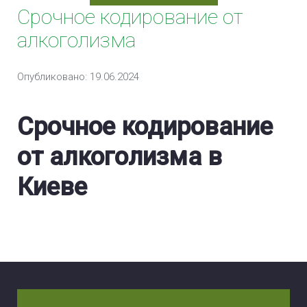
Срочное кодирование от
Кодирование Селинкро
алкоголизма
Кодирование Наноксолом
Опубликовано: 19.06.2024
Кодирование Колме
Кодирование Налтрексон
Срочное кодирование
Кодировка Двойной блок
от алкоголизма в
Кодирование препаратом Вивитрол
Киеве
Кодировка Препаратом «Алгоминал»
Кодирование Препаратом «Аквилонг»
Вшивание ампулы от алкоголизма (Подшивка)
Анонимная кодировка от алкоголизма