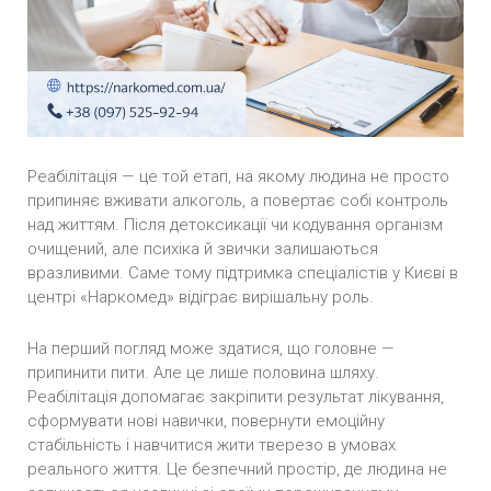
Стадії алкоголізму
Причини алкоголізму
Лікування алкоголізму вдома
Лікування алкоголізму в стаціонарі
Реабілітація — це той етап, на якому людина не просто
припиняє вживати алкоголь, а повертає собі контроль
над життям. Після детоксикації чи кодування організм
очищений, але психіка й звички залишаються
вразливими. Саме тому підтримка спеціалістів у Києві в
центрі «Наркомед» відіграє вирішальну роль.
На перший погляд може здатися, що головне —
припинити пити. Але це лише половина шляху.
Реабілітація допомагає закріпити результат лікування,
сформувати нові навички, повернути емоційну
стабільність і навчитися жити тверезо в умовах
реального життя. Це безпечний простір, де людина не