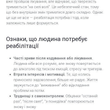
вже пройшов лікування, але відчуває, що тверезість
тримається “на силі волі”. Це небезпечний стан, тому
що без внутрішніх змін триматися довго складно. Однак
це ще не все — реабілітація потрібна і тоді, коли
залежність лише формується.
Ознаки, що людина потребує
реабілітації
Часті зриви після кодування або лікування.
Людина ніби все розуміє, але знову повертається
до алкоголю під тиском емоцій, стресу чи тригерів.
Втрата інтересів і мотивації.
Те, що колись
приносило задоволення, більше не радує. Життя
звужується до “виживання” або відкладання
проблем на потім.
Труднощі з самоконтролем.
Обіцянки “останній
раз”, “після свят”, “з понеділка” повторюються
знову і знову.