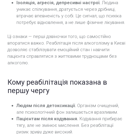
Ізоляція, агресія, депресивні настрої.
Людина
уникає спілкування, дратується через дрібниці,
втрачає впевненість у собі. Це сигнал, що психіка
потребує відновлення, а не лише фізичне лікування.
Ці ознаки — перші дзвіночки того, що самостійно
впоратися важко. Реабілітація після алкоголізму в Києві
дозволяє стабілізувати емоційний стан і навчити
пацієнта справлятися з життєвими труднощами без
алкоголю.
Кому реабілітація показана в
першу чергу
Людям після детоксикації.
Організм очищений,
але психологічний фон залишається вразливим.
Пацієнтам після кодування.
Кодування прибирає
тягу, але не змінює мислення. Без реабілітації
ризик зриву дуже високий.