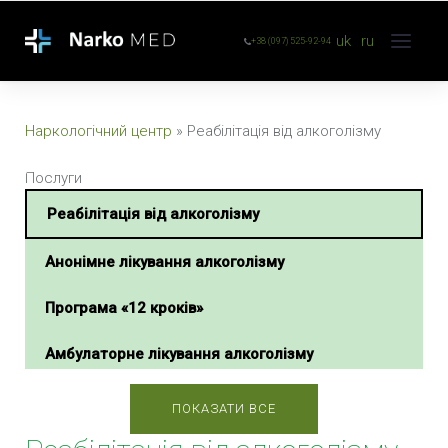
uk
ru
+38 (097) 525-92-94
Наркологічний центр
»
Реабілітація від алкоголізму
Послуги
Реабілітація від алкоголізму
Анонімне лікування алкоголізму
Програма «12 кроків»
Амбулаторне лікування алкоголізму
Лікування алкоголізму гіпнозом
ПОКАЗАТИ ВСЕ
Лікування підліткового алкоголізму