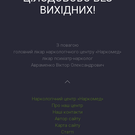
ВИХІДНИХ!
З повагою
головний лікар наркологічного центру «Наркомед»
лікар психіатр-нарколог
Авраменко Віктор Олександрович
Наркологічний центр «Наркомед»
Про наш центр
Наші контакти
Автор сайту
Карта сайту
Статті