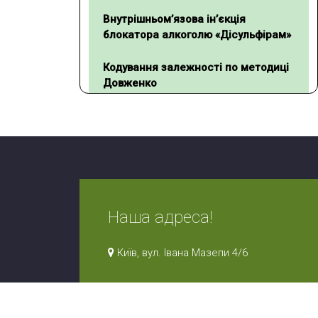
Внутрішньом’язова ін’єкція
блокатора алкоголю «Дісульфірам»
Кодування залежності по методиці
Довженко
Імплантація блокатора алкоголю
«Еспераль»
Наша адреса!
Київ, вул. Івана Мазепи 4/6