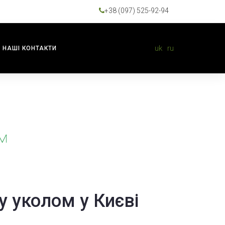
+38 (097) 525-92-94
uk
ru
НАШІ КОНТАКТИ
ом
у уколом у Києві