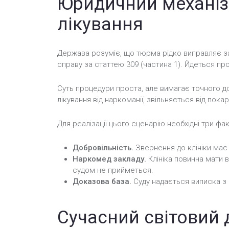
Юридичний механіз
лікування
Держава розуміє, що тюрма рідко виправляє з
справу за статтею 309 (частина 1). Йдеться про ч
Суть процедури проста, але вимагає точного д
лікування від наркоманії, звільняється від пок
Для реалізації цього сценарію необхідні три фа
Добровільність.
Звернення до клініки має 
Наркомед закладу.
Клініка повинна мати в
судом не прийметься.
Доказова база.
Суду надається виписка з м
Сучасний світовий 