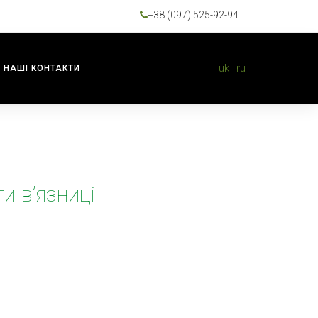
+38 (097) 525-92-94
uk
ru
НАШІ КОНТАКТИ
и в’язниці