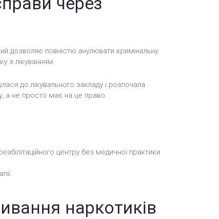
справи через
кий дозволяє повністю анулювати кримінальну
ку з лікуванням.
лася до лікувального закладу і розпочала
у, а не просто має на це право.
 реабілітаційного центру без медичної практики
пії.
живання наркотиків