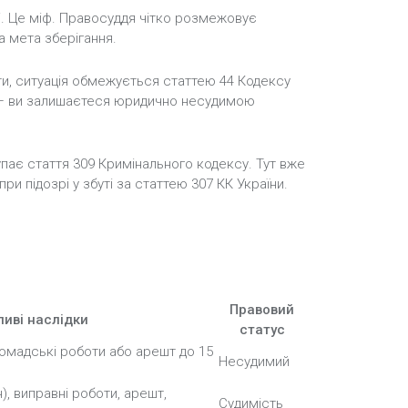
і. Це міф. Правосуддя чітко розмежовує
а мета зберігання.
ти, ситуація обмежується статтею 44 Кодексу
е — ви залишаєтеся юридично несудимою
упає стаття 309 Кримінального кодексу. Тут вже
и підозрі у збуті за статтею 307 КК України.
Правовий
иві наслідки
статус
ромадські роботи або арешт до 15
Несудимий
), виправні роботи, арешт,
Судимість