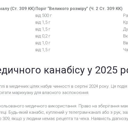
налу (Ст. 309 КК)
Поріг “Великого розміру” (Ч. 2 Ст. 309 КК)
від 500 г
Ра
від 1,5 г
Кр
від 1,5 г
Ду
від 0,2 г
Вк
від 1,0 г
Вв
від 1,5 г
Ча
дичного канабісу у 2025 р
лі в медичних цілях набув чинності в серпні 2024 року. Ця под
рігати марихуану для власного заспокоєння.
ольованого медичного використання. Право на зберігання маю
еці. Будь-який канабіс, куплений у телеграм-каналі або з рук,
 309, якщо у людини немає рецепта та чека. Наявність діагноз