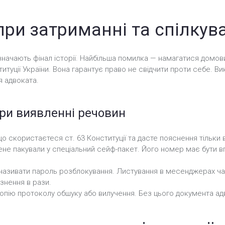
при затриманні та спілкува
начають фінал історії. Найбільша помилка — намагатися домови
туції України. Вона гарантує право не свідчити проти себе. Ви
я адвоката.
ри виявленні речовин
о скористаєтеся ст. 63 Конституції та дасте пояснення тільки 
ене пакували у спеціальний сейф-пакет. Його номер має бути в
.
 називати пароль розблокування. Листування в месенджерах ча
знення в рази.
пію протоколу обшуку або вилучення. Без цього документа адв