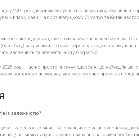
я ще у 2001 році декриміналізувала всі наркотики, замінивши тю
увань впав у рази. На противагу цьому Сінгапур та Китай заст
уворе законодавство, але з гуманним запасним виходом. Стати
 (без збуту) закриваються саме через проходження лікування. 
ати залежність та зберегти чисту біографію.
 2025 році — це не просто питання здоров’я. Це найнадійніша ю
мінальної хроніки на людину, яка має законне право на прощен
я
тів із залежністю?
у лікарської таємниці. Інформація про ваше звернення, діагно
чно. Дані можуть бути розкриті виключно за вашим особисти