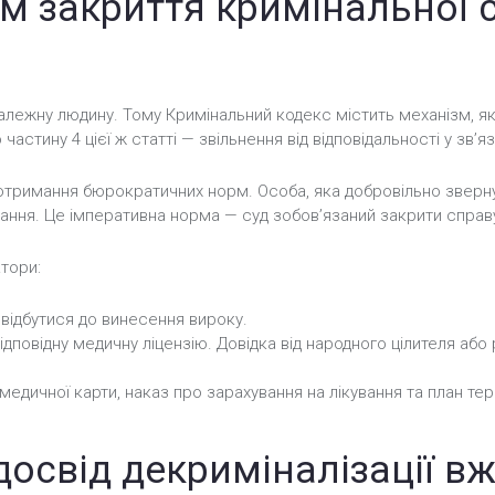
м закриття кримінальної 
алежну людину. Тому Кримінальний кодекс містить механізм, я
астину 4 цієї ж статті — звільнення від відповідальності у зв’яз
отримання бюрократичних норм. Особа, яка добровільно зверну
арання. Це імперативна норма — суд зобов’язаний закрити справ
ктори:
відбутися до винесення вироку.
ідповідну медичну ліцензію. Довідка від народного цілителя або
едичної карти, наказ про зарахування на лікування та план тера
досвід декриміналізації в