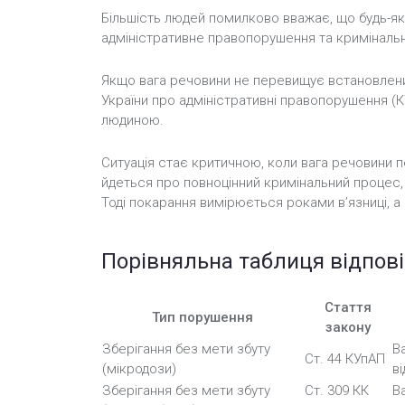
Більшість людей помилково вважає, що будь-як
адміністративне правопорушення та кримінальн
Якщо вага речовини не перевищує встановлений 
України про адміністративні правопорушення 
людиною.
Ситуація стає критичною, коли вага речовини п
йдеться про повноцінний кримінальний процес, д
Тоді покарання вимірюється роками в’язниці, а 
Порівняльна таблиця відпові
Стаття
Тип порушення
закону
Зберігання без мети збуту
В
Ст. 44 КУпАП
(мікродози)
в
Зберігання без мети збуту
Ст. 309 КК
В