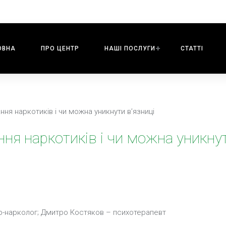
ОВНА
ПРО ЦЕНТР
НАШI ПОСЛУГИ
СТАТТІ
ння наркотиків і чи можна уникнути в’язниці
ня наркотиків і чи можна уникнут
р-нарколог; Дмитро Костяков – психотерапевт