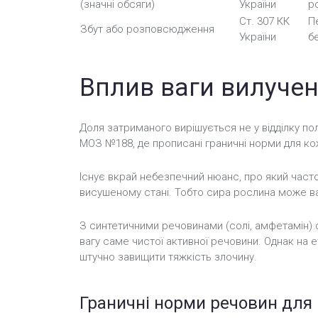
(значні обсяги)
України
р
Ст. 307 КК
П
Збут або розповсюдження
України
б
Вплив ваги вилучен
Доля затриманого вирішується не у відділку по
МОЗ №188, де прописані граничні норми для ко
Існує вкрай небезпечний нюанс, про який част
висушеному стані. Тобто сира рослина може важи
З синтетичними речовинами (солі, амфетамін) с
вагу саме чистої активної речовини. Однак на 
штучно завищити тяжкість злочину.
Граничні норми речовин для 