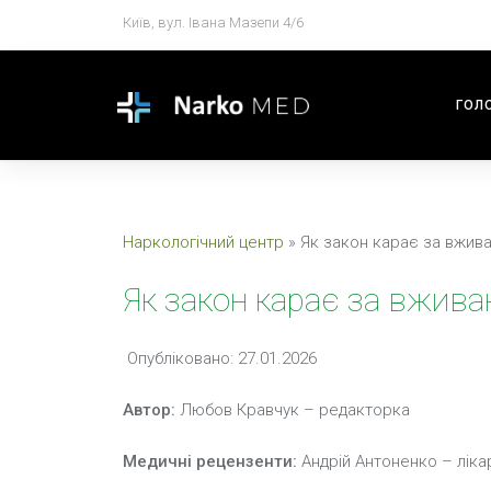
Київ, вул. Івана Мазепи 4/6
ГОЛ
Наркологічний центр
»
Як закон карає за вжива
Як закон карає за вживан
Опубліковано: 27.01.2026
Автор:
Любов Кравчук – редакторка
Медичні рецензенти:
Андрій Антоненко – ліка