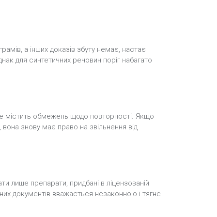
рамів, а інших доказів збуту немає, настає
днак для синтетичних речовин поріг набагато
 не містить обмежень щодо повторності. Якщо
 вона знову має право на звільнення від
ати лише препарати, придбані в ліцензованій
дних документів вважається незаконною і тягне