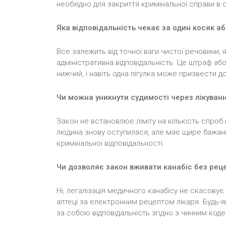
необхідно для закриття кримінальної справи в с
Яка відповідальність чекає за один косяк а
Все залежить від точної ваги чистої речовини, 
адміністративна відповідальність. Це штраф аб
нижчий, і навіть одна пігулка може призвести 
Чи можна уникнути судимості через лікуванн
Закон не встановлює ліміту на кількість спроб
людина знову оступилася, але має щире бажання
кримінальної відповідальності.
Чи дозволяє закон вживати канабіс без рец
Ні, легалізація медичного канабісу не скасову
аптеці за електронним рецептом лікаря. Будь-
за собою відповідальність згідно з чинним код