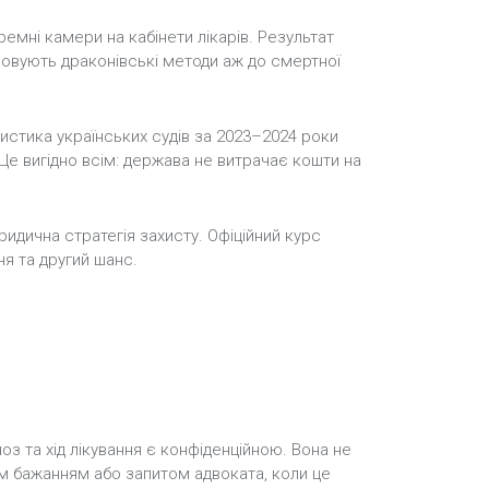
ремні камери на кабінети лікарів. Результат
осовують драконівські методи аж до смертної
стика українських судів за 2023–2024 роки
Це вигідно всім: держава не витрачає кошти на
ридична стратегія захисту. Офіційний курс
ня та другий шанс.
з та хід лікування є конфіденційною. Вона не
м бажанням або запитом адвоката, коли це