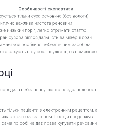
Особливості експертизи
хується тільки суха речовина (без вологи)
итично важлива чистота речовини
же низький поріг, легко отримати статтю
рай сувора відповідальність за мізерні дози
ажається особливо небезпечним засобом
сто рахують вагу всієї пігулки, що є помилкою
оці
ія породила небезпечну ілюзію вседозволеності.
ть тільки пацієнти з електронним рецептом, а
 залишається поза законом. Поліція продовжує
у сама по собі не дає права купувати речовини