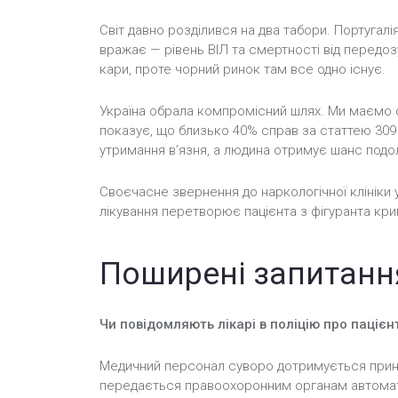
Світ давно розділився на два табори. Португалі
вражає — рівень ВІЛ та смертності від передоз
кари, проте чорний ринок там все одно існує.
Україна обрала компромісний шлях. Ми маємо с
показує, що близько 40% справ за статтею 309
утримання в’язня, а людина отримує шанс подол
Своєчасне звернення до наркологічної клініки у
лікування перетворює пацієнта з фігуранта кри
Поширені запитанн
Чи повідомляють лікарі в поліцію про пацієн
Медичний персонал суворо дотримується принцип
передається правоохоронним органам автомати