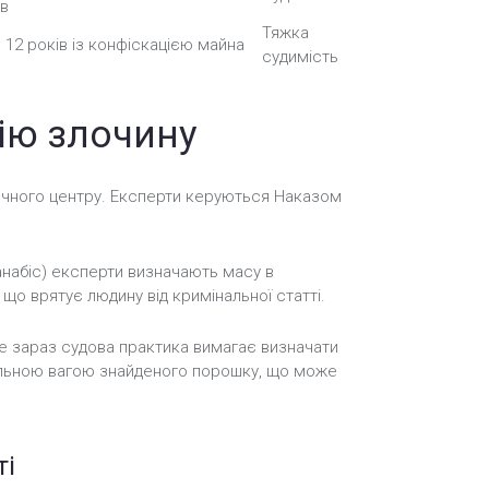
ів
Тяжка
о 12 років із конфіскацією майна
судимість
ію злочину
стичного центру. Експерти керуються Наказом
анабіс) експерти визначають масу в
 що врятує людину від кримінальної статті.
ле зараз судова практика вимагає визначати
агальною вагою знайденого порошку, що може
ті