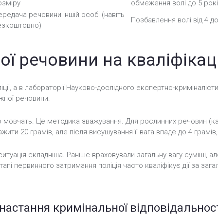
озміру
обмеження волі до 5 рок
ередача речовини іншій особі (навіть
Позбавлення волі від 4 д
езкоштовно)
ої речовини на кваліфікац
ліції, а в лабораторії Науково-дослідного експертно-криміналі
жної речовини.
о мовчать. Це методика зважування. Для рослинних речовин (к
ти 20 грамів, але після висушування її вага впаде до 4 грамів,
итуація складніша. Раніше враховували загальну вагу суміші, а
етапі первинного затримання поліція часто кваліфікує дії за з
настання кримінальної відповідальнос