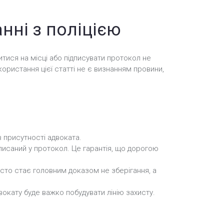
нні з поліцією
тися на місці або підписувати протокол не
користання цієї статті не є визнанням провини,
в присутності адвоката.
писаний у протокол. Це гарантія, що дорогою
сто стає головним доказом не зберігання, а
окату буде важко побудувати лінію захисту.