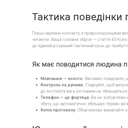
Тактика поведінки 
Перші хвилини контакту з правоохоронцями виз
читаючи. Ваша головна зброя — стаття 63 Консти
це єдиний розумний тактичний крок до прибутт
Як має поводитися людина п
Мовчання — золото.
Ввічливо повідомте, щ
Контроль за руками.
Слідкуйте, щоб вилуч
до експерта вага речовини не збільшиться
Телефон — це фортеця.
Ви не зобов’язані
збуту, що автоматично збільшує термін ув’я
Копія протоколу.
Обов’язково вимагайте ко