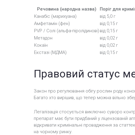
Речовина (народна назва)
Поріг для кримі
Канабіс (марихуана)
від 5,0 г
Амфетамін (фен)
від 0,15 г
PVP / Солі (альфа-піролідинові)
від 0,15 г
Метадон
від 0,02 г
Кокаїн
від 0,02 г
Екстазі (МДМА)
від 0,15 г
Правовий статус ме
Закон про регулювання обігу рослин роду коноп
Багато хто вирішив, що тепер можна вільно збе
Легалізація стосується виключно суворо контр
препарат має бути придбаний у ліцензованій апт
відкривати кримінальні провадження за статтею
на чорному ринку.