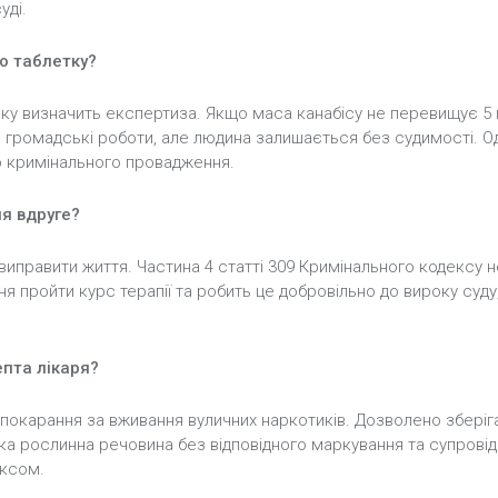
уді.
бо таблетку?
яку визначить експертиза. Якщо маса канабісу не перевищує 5 г
о громадські роботи, але людина залишається без судимості. О
до кримінального провадження.
я вдруге?
 виправити життя. Частина 4 статті 309 Кримінального кодексу
 пройти курс терапії та робить це добровільно до вироку суду,
епта лікаря?
є покарання за вживання вуличних наркотиків. Дозволено зберіг
яка рослинна речовина без відповідного маркування та супрові
ексом.