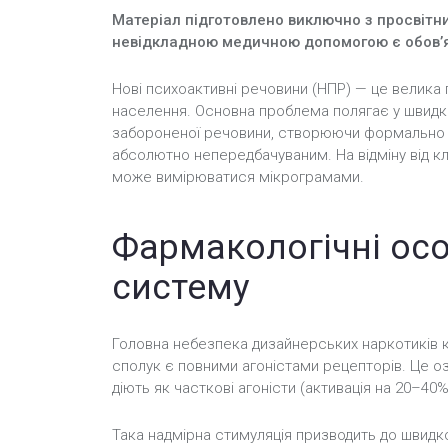
Матеріал підготовлено виключно з просвітниц
невідкладною медичною допомогою є обов’
Нові психоактивні речовини (НПР) — це велика 
населення. Основна проблема полягає у швидко
забороненої речовини, створюючи формально н
абсолютно непередбачуваним. На відміну від кл
може вимірюватися мікрограмами.
Фармакологічні осо
систему
Головна небезпека дизайнерських наркотиків кр
сполук є повними агоністами рецепторів. Це озн
діють як часткові агоністи (активація на 20–40%
Така надмірна стимуляція призводить до швидко