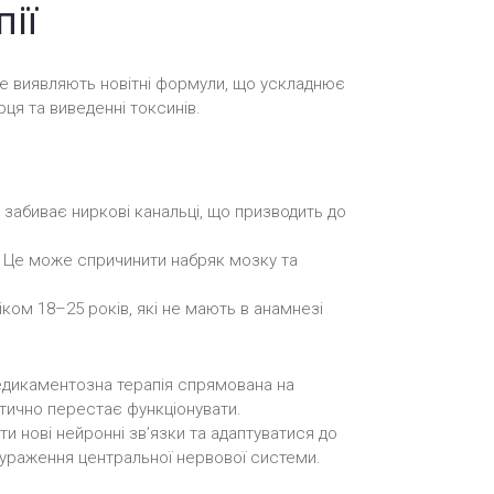
ії
не виявляють новітні формули, що ускладнює
рця та виведенні токсинів.
н забиває ниркові канальці, що призводить до
. Це може спричинити набряк мозку та
іком 18–25 років, які не мають в анамнезі
Медикаментозна терапія спрямована на
тично перестає функціонувати.
и нові нейронні зв’язки та адаптуватися до
 ураження центральної нервової системи.