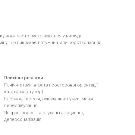
ку вони часто зустрічаються у вигляді
аміну, що викликає потужний, але короткочасний
Психічні розлади
Панічні атаки, втрата просторової орієнтації,
кататонія (ступор)
Параноя, агресія, суїцидальні думки, манія
н
переслідування
Яскраві зорові та слухові галюцинації,
деперсоналізація