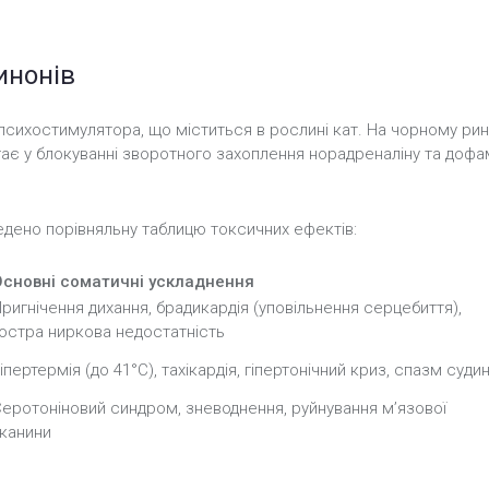
инонів
психостимулятора, що міститься в рослині кат. На чорному рин
лягає у блокуванні зворотного захоплення норадреналіну та доф
едено порівняльну таблицю токсичних ефектів:
Основні соматичні ускладнення
ригнічення дихання, брадикардія (уповільнення серцебиття),
остра ниркова недостатність
іпертермія (до 41°C), тахікардія, гіпертонічний криз, спазм суди
еротоніновий синдром, зневоднення, руйнування м’язової
канини