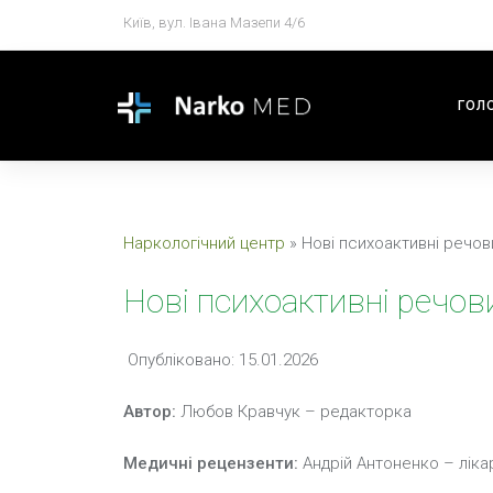
Київ, вул. Івана Мазепи 4/6
ГОЛ
Наркологічний центр
»
Нові психоактивні речов
Нові психоактивні речов
Опубліковано: 15.01.2026
Автор:
Любов Кравчук – редакторка
Медичні рецензенти:
Андрій Антоненко – ліка