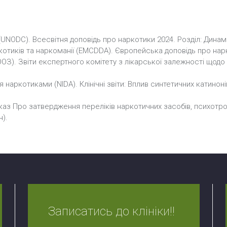
 (UNODC). Всесвітня доповідь про наркотики 2024. Розділ: Дина
тиків та наркоманії (EMCDDA). Європейська доповідь про нарко
ООЗ). Звіти експертного комітету з лікарської залежності щодо 
 наркотиками (NIDA). Клінічні звіти: Вплив синтетичних катино
каз Про затвердження переліків наркотичних засобів, психотро
).
Записатись до клініки!!