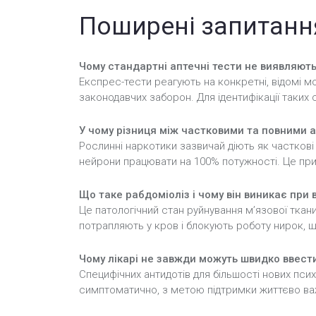
Поширені запитанн
Чому стандартні аптечні тести не виявляють
Експрес-тести реагують на конкретні, відомі м
законодавчих заборон. Для ідентифікації таких 
У чому різниця між частковими та повними 
Рослинні наркотики зазвичай діють як часткові
нейрони працювати на 100% потужності. Це при
Що таке рабдоміоліз і чому він виникає при
Це патологічний стан руйнування м’язової ткан
потрапляють у кров і блокують роботу нирок, щ
Чому лікарі не завжди можуть швидко ввест
Специфічних антидотів для більшості нових пси
симптоматично, з метою підтримки життєво важ