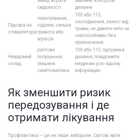
зіниці, втрата
хвилини, контроль
свідомості
дихання
103 або 112,
перегрівання,
охолодження, захист від
Підозра на
судоми, сильна
травм, не давати пити чи
стимулятори
тривога або
«заспокійливі» без
агресія
призначення
раптове
103 або 112, підтримка
Невідомий
погіршення,
дихання, повідомити
склад
змішана
медикам усю відому
симптоматика
інформацію
Як зменшити ризик
передозування і де
отримати лікування
Профілактика — це не лише заборони. Світові звіти