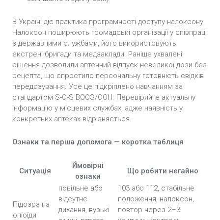
В Україні діє практика програмності доступу налоксону.
Налоксон поширюють громадські організації у співпраці
з державними службами, його використовують
екстрені бригади та медзаклади. Раніше ухвалені
рішення дозволили аптечний відпуск невеликої дози без
рецепта, що спростило персональну готовність свідків
передозування. Усе це підкріплено навчанням за
стандартом S-O-S ВООЗ/ООН. Перевіряйте актуальну
інформацію у місцевих службах, адже наявність у
конкретних аптеках відрізняється.
Ознаки та перша допомога — коротка таблиця
Ймовірні
Ситуація
Що робити негайно
ознаки
повільне або
103 або 112, стабільне
відсутнє
положення, налоксон,
Підозра на
дихання, вузькі
повтор через 2–3
опіоїди