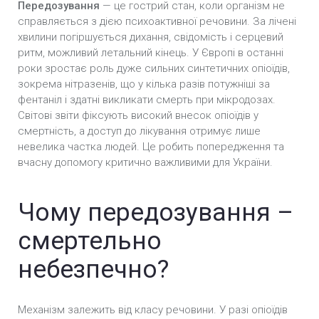
Передозування
— це гострий стан, коли організм не
справляється з дією психоактивної речовини. За лічені
хвилини погіршується дихання, свідомість і серцевий
ритм, можливий летальний кінець. У Європі в останні
роки зростає роль дуже сильних синтетичних опіоїдів,
зокрема нітразенів, що у кілька разів потужніші за
фентаніл і здатні викликати смерть при мікродозах.
Світові звіти фіксують високий внесок опіоїдів у
смертність, а доступ до лікування отримує лише
невелика частка людей. Це робить попередження та
вчасну допомогу критично важливими для України.
Чому передозування –
смертельно
небезпечно?
Механізм залежить від класу речовини. У разі опіоїдів