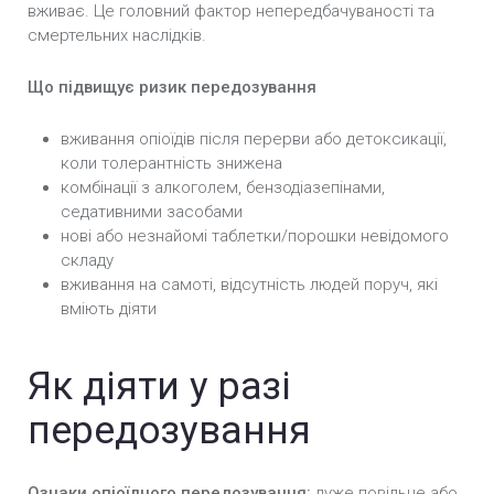
вживає. Це головний фактор непередбачуваності та
смертельних наслідків.
Що підвищує ризик передозування
вживання опіоїдів після перерви або детоксикації,
коли толерантність знижена
комбінації з алкоголем, бензодіазепінами,
седативними засобами
нові або незнайомі таблетки/порошки невідомого
складу
вживання на самоті, відсутність людей поруч, які
вміють діяти
Як діяти у разі
передозування
Ознаки опіоїдного передозування:
дуже повільне або