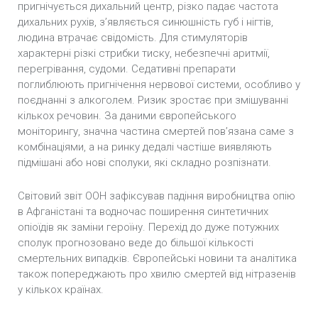
пригнічується дихальний центр, різко падає частота
дихальних рухів, з’являється синюшність губ і нігтів,
людина втрачає свідомість. Для стимуляторів
характерні різкі стрибки тиску, небезпечні аритмії,
перегрівання, судоми. Седативні препарати
поглиблюють пригнічення нервової системи, особливо у
поєднанні з алкоголем. Ризик зростає при змішуванні
кількох речовин. За даними європейського
моніторингу, значна частина смертей пов’язана саме з
комбінаціями, а на ринку дедалі частіше виявляють
підмішані або нові сполуки, які складно розпізнати.
Світовий звіт ООН зафіксував падіння виробництва опію
в Афганістані та водночас поширення синтетичних
опіоїдів як заміни героїну. Перехід до дуже потужних
сполук прогнозовано веде до більшої кількості
смертельних випадків. Європейські новини та аналітика
також попереджають про хвилю смертей від нітразенів
у кількох країнах.