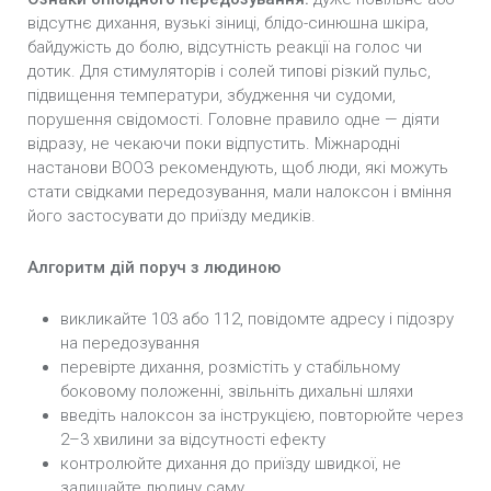
відсутнє дихання, вузькі зіниці, блідо-синюшна шкіра,
байдужість до болю, відсутність реакції на голос чи
дотик. Для стимуляторів і солей типові різкий пульс,
підвищення температури, збудження чи судоми,
порушення свідомості. Головне правило одне — діяти
відразу, не чекаючи поки відпустить. Міжнародні
настанови ВООЗ рекомендують, щоб люди, які можуть
стати свідками передозування, мали налоксон і вміння
його застосувати до приїзду медиків.
Алгоритм дій поруч з людиною
викликайте 103 або 112, повідомте адресу і підозру
на передозування
перевірте дихання, розмістіть у стабільному
боковому положенні, звільніть дихальні шляхи
введіть налоксон за інструкцією, повторюйте через
2–3 хвилини за відсутності ефекту
контролюйте дихання до приїзду швидкої, не
залишайте людину саму