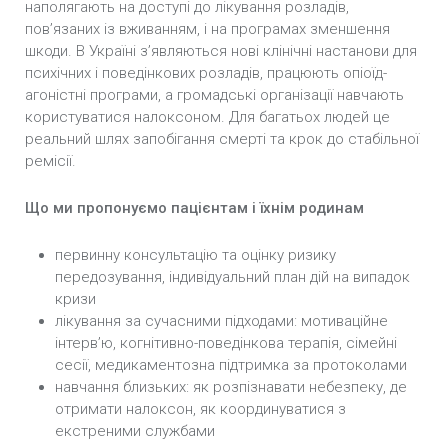
наполягають на доступі до лікування розладів,
пов’язаних із вживанням, і на програмах зменшення
шкоди. В Україні з’являються нові клінічні настанови для
психічних і поведінкових розладів, працюють опіоїд-
агоністні програми, а громадські організації навчають
користуватися налоксоном. Для багатьох людей це
реальний шлях запобігання смерті та крок до стабільної
ремісії.
Що ми пропонуємо пацієнтам і їхнім родинам
первинну консультацію та оцінку ризику
передозування, індивідуальний план дій на випадок
кризи
лікування за сучасними підходами: мотиваційне
інтерв’ю, когнітивно-поведінкова терапія, сімейні
сесії, медикаментозна підтримка за протоколами
навчання близьких: як розпізнавати небезпеку, де
отримати налоксон, як координуватися з
екстреними службами