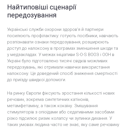
Найтиповіші сценарії
передозування
Українські служби охорони здоров’я й партнери
посилюють профілактику: готують посібники, навчають
розпізнавати ознаки передозування, розширюють
доступ до налоксону в програмах зменшення шкоди та
у медзакладах. У межах ініціативи S-O-S ВООЗ і ООН в
Україні було підготовлено тисячі свідків можливих
передозувань, які отримали навички використання
налоксону. Це доведений спосіб зниження смертності
до приїзду швидкої допомоги.
На ринку Європи фіксують зростання кількості нових
речовин, зокрема синтетичних катінонiв,
метамфетаміну, а також кокаїну. Змішування
стимуляторів з опіоїдами або седативними засобами
різко підсилює ризик колапсу чи зупинки дихання. У
таких умовах людина часто не знає, яку саме речовину