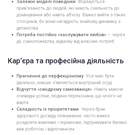
Залежні моделі поведінки
. Формується
прив’язаність до людей, які мають схильність до
домінування або навіть аб’юзу. Важко вийти з таких
стосунків, бо вони нагадують знайому динаміку з
дитинства.
Потреба постійно «заслужувати любов»
— через
дії, самопожертву, відмову від власних потреб.
Кар’єра та професійна діяльність
Прагнення до перфекціонізму
. Усе має бути
ідеально, інакше з’являється внутрішній осуд.
Відчуття «синдрому самозванця»
. Навіть маючи
очевидні успіхи, людина переконана, що нічого не
варта.
Складність із пріоритетами
. Через брак
здорового досвіду планування, часто важко
розділяти важливе і термінове, підтримувати баланс
між роботою і відпочинком.