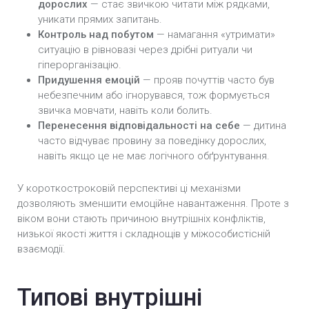
дорослих
— стає звичкою читати між рядками,
уникати прямих запитань.
Контроль над побутом
— намагання «утримати»
ситуацію в рівновазі через дрібні ритуали чи
гіперорганізацію.
Придушення емоцій
— прояв почуттів часто був
небезпечним або ігнорувався, тож формується
звичка мовчати, навіть коли болить.
Перенесення відповідальності на себе
— дитина
часто відчуває провину за поведінку дорослих,
навіть якщо це не має логічного обґрунтування.
У короткостроковій перспективі ці механізми
дозволяють зменшити емоційне навантаження. Проте з
віком вони стають причиною внутрішніх конфліктів,
низької якості життя і складнощів у міжособистісній
взаємодії.
Типові внутрішні