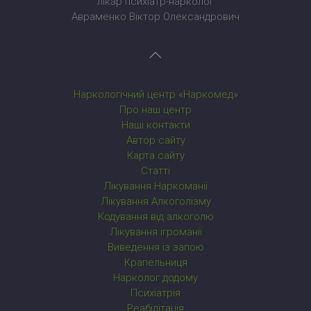
лікар психіатр-нарколог
Авраменко Віктор Олександрович
Наркологічний центр «Наркомед»
Про наш центр
Наші контакти
Автор сайту
Карта сайту
Статті
Лікування Наркоманії
Лікування Алкоголізму
Кодування від алкоголю
Лікування ігроманії
Виведення із запою
Крапельниця
Нарколог додому
Психіатрія
Реабілітація