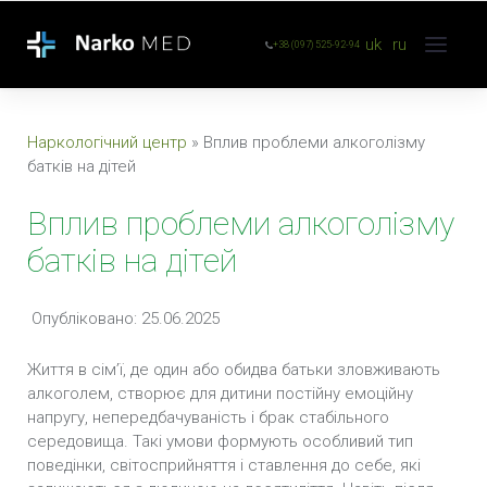
uk
ru
+38 (097) 525-92-94
Наркологічний центр
»
Вплив проблеми алкоголізму
батків на дітей
Вплив проблеми алкоголізму
батків на дітей
Опубліковано: 25.06.2025
Життя в сім’ї, де один або обидва батьки зловживають
алкоголем, створює для дитини постійну емоційну
напругу, непередбачуваність і брак стабільного
середовища. Такі умови формують особливий тип
поведінки, світосприйняття і ставлення до себе, які