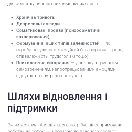
для розвитку певних психоемоційних станів:
Хронічна тривога
;
Депресивні епізоди
;
Соматизовані прояви (психосоматичні
захворювання)
;
Формування інших типів залежностей
— як
спроба регулювати емоційний біль (харчова, ігрова,
співзалежність, трудоголізм тощо);
Психологічне вигорання
— у зв’язку з тривалим
самозреченням, непропрацьованими емоціями,
відсутністю внутрішніх ресурсів.
Шляхи відновлення і
підтримки
Зміни можливі. Але для цього потрібна цілеспрямована
робота над собою — з повагою до власного досвіду,