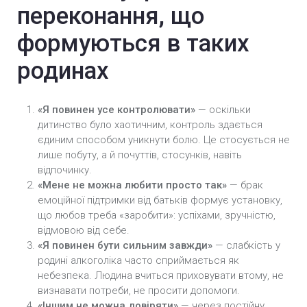
переконання, що
формуються в таких
родинах
«Я повинен усе контролювати»
— оскільки
дитинство було хаотичним, контроль здається
єдиним способом уникнути болю. Це стосується не
лише побуту, а й почуттів, стосунків, навіть
відпочинку.
«Мене не можна любити просто так»
— брак
емоційної підтримки від батьків формує установку,
що любов треба «заробити»: успіхами, зручністю,
відмовою від себе.
«Я повинен бути сильним завжди»
— слабкість у
родині алкоголіка часто сприймається як
небезпека. Людина вчиться приховувати втому, не
визнавати потреби, не просити допомоги.
«Іншим не можна довіряти»
— через постійну