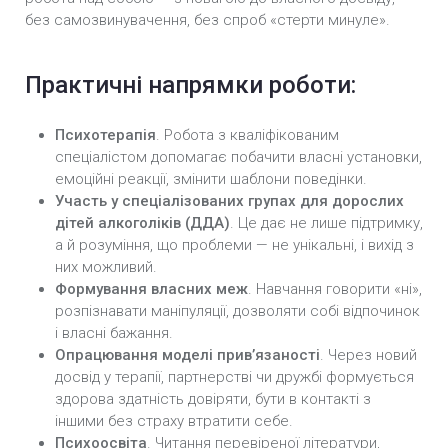
без самозвинувачення, без спроб «стерти минуле».
Практичні напрямки роботи:
Психотерапія
. Робота з кваліфікованим
спеціалістом допомагає побачити власні установки,
емоційні реакції, змінити шаблони поведінки.
Участь у спеціалізованих групах для дорослих
дітей алкоголіків (ДДА)
. Це дає не лише підтримку,
а й розуміння, що проблеми — не унікальні, і вихід з
них можливий.
Формування власних меж
. Навчання говорити «ні»,
розпізнавати маніпуляції, дозволяти собі відпочинок
і власні бажання.
Опрацювання моделі прив’язаності
. Через новий
досвід у терапії, партнерстві чи дружбі формується
здорова здатність довіряти, бути в контакті з
іншими без страху втратити себе.
Психоосвіта
. Читання перевіреної літератури,