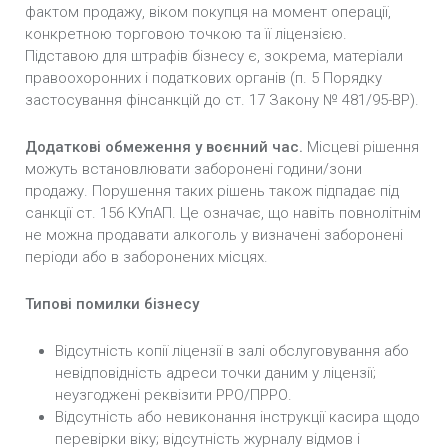
фактом продажу, віком покупця на момент операції,
конкретною торговою точкою та її ліцензією.
Підставою для штрафів бізнесу є, зокрема, матеріали
правоохоронних і податкових органів (п. 5 Порядку
застосування фінсанкцій до ст. 17 Закону № 481/95-ВР).
Додаткові обмеження у воєнний час.
Місцеві рішення
можуть встановлювати заборонені години/зони
продажу. Порушення таких рішень також підпадає під
санкції ст. 156 КУпАП. Це означає, що навіть повнолітнім
не можна продавати алкоголь у визначені заборонені
періоди або в заборонених місцях.
Типові помилки бізнесу
Відсутність копії ліцензії в залі обслуговування або
невідповідність адреси точки даним у ліцензії;
неузгоджені реквізити РРО/ПРРО.
Відсутність або невиконання інструкції касира щодо
перевірки віку; відсутність журналу відмов і