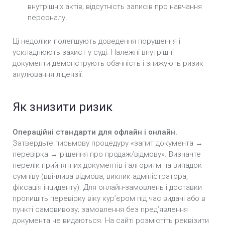
внутрішніх актів; відсутність записів про навчання
персоналу.
Ці недоліки полегшують доведення порушення і
ускладнюють захист у суді. Належні внутрішні
документи демонструють обачність і знижують ризик
анулювання ліцензії.
Як знизити ризик
Операційні стандарти для офлайн і онлайн.
Затвердьте письмову процедуру «запит документа →
перевірка → рішення про продаж/відмову». Визначте
перелік прийнятних документів і алгоритм на випадок
сумніву (ввічлива відмова, виклик адміністратора,
фіксація інциденту). Для онлайн-замовлень і доставки
пропишіть перевірку віку кур’єром під час видачі або в
пункті самовивозу; замовлення без пред’явлення
документа не видаються. На сайті розмістіть реквізити