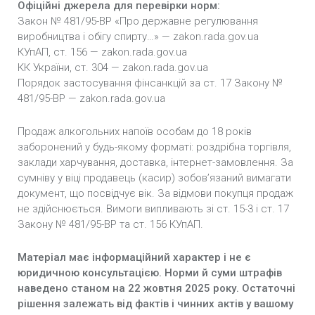
Офіційні джерела для перевірки норм:
Закон № 481/95-ВР «Про державне регулювання
виробництва і обігу спирту…» — zakon.rada.gov.ua
КУпАП, ст. 156 — zakon.rada.gov.ua
КК України, ст. 304 — zakon.rada.gov.ua
Порядок застосування фінсанкцій за ст. 17 Закону №
481/95-ВР — zakon.rada.gov.ua
Продаж алкогольних напоїв особам до 18 років
заборонений у будь-якому форматі: роздрібна торгівля,
заклади харчування, доставка, інтернет-замовлення. За
сумніву у віці продавець (касир) зобов’язаний вимагати
документ, що посвідчує вік. За відмови покупця продаж
не здійснюється. Вимоги випливають зі ст. 15-3 і ст. 17
Закону № 481/95-ВР та ст. 156 КУпАП.
Матеріал має інформаційний характер і не є
юридичною консультацією. Норми й суми штрафів
наведено станом на 22 жовтня 2025 року. Остаточні
рішення залежать від фактів і чинних актів у вашому