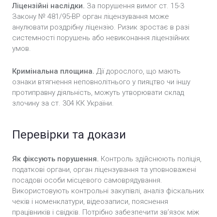
Ліцензійні наслідки.
За порушення вимог ст. 15-3
Закону № 481/95-ВР орган ліцензування може
анулювати роздрібну ліцензію. Ризик зростає в разі
системності порушень або невиконання ліцензійних
умов.
Кримінальна площина.
Дії дорослого, що мають
ознаки втягнення неповнолітнього у пияцтво чи іншу
протиправну діяльність, можуть утворювати склад
злочину за ст. 304 КК України.
Перевірки та докази
Як фіксують порушення.
Контроль здійснюють поліція,
податкові органи, орган ліцензування та уповноважені
посадові особи місцевого самоврядування.
Використовують контрольні закупівлі, аналіз фіскальних
чеків і номенклатури, відеозаписи, пояснення
працівників і свідків. Потрібно забезпечити зв’язок між