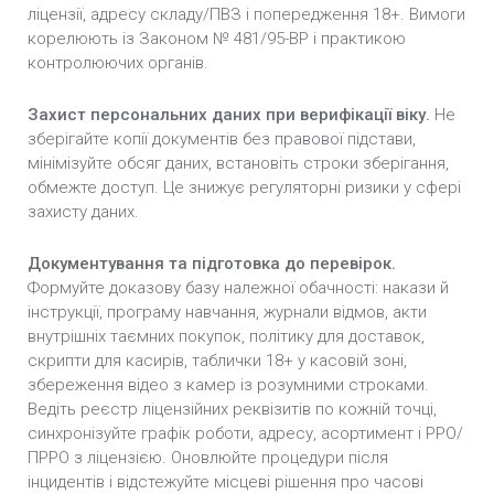
ліцензії, адресу складу/ПВЗ і попередження 18+. Вимоги
корелюють із Законом № 481/95-ВР і практикою
контролюючих органів.
Захист персональних даних при верифікації віку.
Не
зберігайте копії документів без правової підстави,
мінімізуйте обсяг даних, встановіть строки зберігання,
обмежте доступ. Це знижує регуляторні ризики у сфері
захисту даних.
Документування та підготовка до перевірок.
Формуйте доказову базу належної обачності: накази й
інструкції, програму навчання, журнали відмов, акти
внутрішніх таємних покупок, політику для доставок,
скрипти для касирів, таблички 18+ у касовій зоні,
збереження відео з камер із розумними строками.
Ведіть реєстр ліцензійних реквізитів по кожній точці,
синхронізуйте графік роботи, адресу, асортимент і РРО/
ПРРО з ліцензією. Оновлюйте процедури після
інцидентів і відстежуйте місцеві рішення про часові