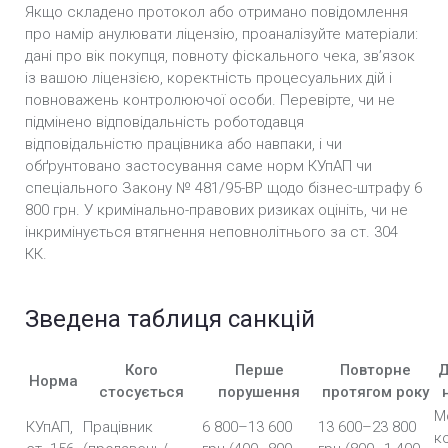
Якщо складено протокол або отримано повідомлення
про намір анулювати ліцензію, проаналізуйте матеріали:
дані про вік покупця, повноту фіскального чека, зв’язок
із вашою ліцензією, коректність процесуальних дій і
повноважень контролюючої особи. Перевірте, чи не
підмінено відповідальність роботодавця
відповідальністю працівника або навпаки, і чи
обґрунтовано застосування саме норм КУпАП чи
спеціального Закону № 481/95-ВР щодо бізнес-штрафу 6
800 грн. У кримінально-правових ризиках оцініть, чи не
інкримінується втягнення неповнолітнього за ст. 304
КК.
Зведена таблиця санкцій
Кого
Перше
Повторне
Д
Норма
стосується
порушення
протягом року
М
КУпАП,
Працівник
6 800–13 600
13 600–23 800
к