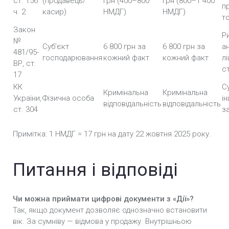
ст. 156
(продавець/
грн (400–800
грн (800–1 400
п
ч. 2
касир)
НМДГ)
НМДГ)
то
Закон
Р
№
Суб’єкт
6 800 грн за
6 800 грн за
а
481/95-
господарювання
кожний факт
кожний факт
лі
ВР, ст.
ст
17
КК
С
Кримінальна
Кримінальна
України,
Фізична особа
ін
відповідальність
відповідальність
ст. 304
з
Примітка: 1 НМДГ = 17 грн на дату 22 жовтня 2025 року.
Питання і відповіді
Чи можна приймати цифрові документи з «Дії»?
Так, якщо документ дозволяє однозначно встановити
вік. За сумніву — відмова у продажу. Внутрішньою