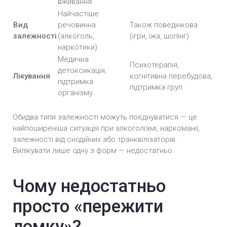
вживання
Найчастіше
Вид
речовинна
Також поведінкова
залежності
(алкоголь,
(ігри, їжа, шопінг)
наркотики)
Медична
Психотерапія,
детоксикація,
Лікування
когнітивна перебудова,
підтримка
підтримка груп
організму
Обидва типи залежності можуть поєднуватися — це
найпоширеніша ситуація при алкоголізмі, наркоманії,
залежності від снодійних або транквілізаторів.
Вилікувати лише одну з форм — недостатньо.
Чому недостатньо
просто «пережити
ломку»?