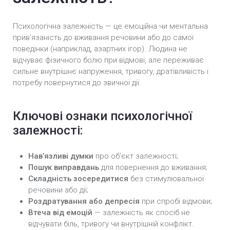
Психологічна залежність — це емоційна чи ментальна
прив’язаність до вживання речовини або до самої
поведінки (наприклад, азартних ігор). Людина не
відчуває фізичного болю при відмові, але переживає
сильне внутрішнє напруження, тривогу, дратівливість і
потребу повернутися до звичної дії.
Ключові ознаки психологічної
залежності:
Нав’язливі думки
про об’єкт залежності;
Пошук виправдань
для повернення до вживання;
Складність зосередитися
без стимулювальної
речовини або дії;
Роздратування або депресія
при спробі відмови;
Втеча від емоцій
— залежність як спосіб не
відчувати біль, тривогу чи внутрішній конфлікт.