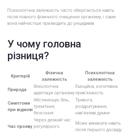
Психологічна залежність часто зберігається навіть
після повного фізичного очищення організму, і саме
вона найчастіше призводить до рецидивів.
У чому головна
різниця?
Фізична
Психологічна
Критерій
залежність
залежність
Фізіологічна
Емоційна, когнітивна
Природа
адаптація організму
прив’язаність
Абстиненція, біль,
Тривога,
Симптоми
тремтіння,
роздратування,
при відмові
безсоння
нав’язливі думки
Через деякий час
Може виникати навіть
Час прояву
регулярного
після першого досвіду