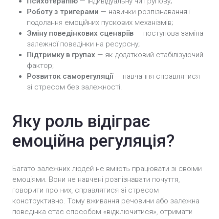
Психотерапію
— індивідуальну чи групову;
Роботу з тригерами
— навички розпізнавання і
подолання емоційних пускових механізмів;
Зміну поведінкових сценаріїв
— поступова заміна
залежної поведінки на ресурсну;
Підтримку в групах
— як додатковий стабілізуючий
фактор;
Розвиток саморегуляції
— навчання справлятися
зі стресом без залежності.
Яку роль відіграє
емоційна регуляція?
Багато залежних людей не вміють працювати зі своїми
емоціями. Вони не навчені розпізнавати почуття,
говорити про них, справлятися зі стресом
конструктивно. Тому вживання речовини або залежна
поведінка стає способом «відключитися», отримати