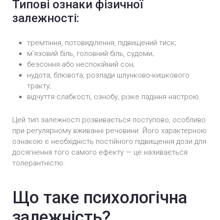
Типові ознаки фізичної
залежності:
тремтіння, потовиділення, підвищений тиск;
м’язовий біль, головний біль, судоми;
безсоння або неспокійний сон;
нудота, блювота, розлади шлунково-кишкового
тракту;
відчуття слабкості, ознобу, різке падіння настрою.
Цей тип залежності розвивається поступово, особливо
при регулярному вживанні речовини. Його характерною
ознакою є необхідність постійного підвищення дози для
досягнення того самого ефекту — це називається
толерантністю.
Що таке психологічна
залежність?