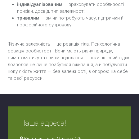
індивідуалізованим
— враховувати особливості
психіки, досвід, тип залежності;
тривалим
— зміни потребують часу, підтримки й
професійного супроводу.
Фізична залежність — це реакція тіла. Психологічна —
реакція особистості. Вони мають різну природу,
симптоматику та шляхи подолання. Тільки цілісний підхід
дозволяє не лише позбутися вживання, а й побудувати
нову якість життя — без залежності, з опорою на себе
та свої ресурси.
Наша адреса!
Київ, вул. Івана Мазепи 4/6