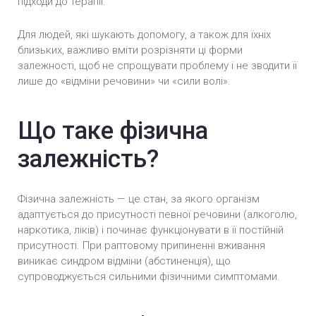
підходи до терапії.
Для людей, які шукають допомогу, а також для їхніх
близьких, важливо вміти розрізняти ці форми
залежності, щоб не спрощувати проблему і не зводити її
лише до «відміни речовини» чи «сили волі».
Що таке фізична
залежність?
Фізична залежність — це стан, за якого організм
адаптується до присутності певної речовини (алкоголю,
наркотика, ліків) і починає функціонувати в її постійній
присутності. При раптовому припиненні вживання
виникає синдром відміни (абстиненція), що
супроводжується сильними фізичними симптомами.