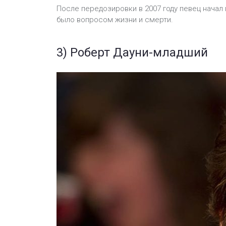
После передозировки в 2007 году певец начал п
было вопросом жизни и смерти.
3) Роберт Дауни-младший